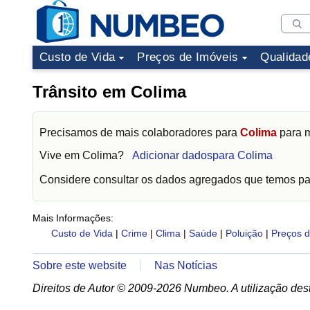
Custo de Vida
Preços de Imóveis
Qualidad
Trânsito em Colima
Precisamos de mais colaboradores para
Colima
para m
Vive em
Colima
?
Adicionar dadospara Colima
Considere consultar os dados agregados que temos p
Mais Informações:
Custo de Vida
|
Crime
|
Clima
|
Saúde
|
Poluição
|
Preços d
Sobre este website
Nas Notícias
Direitos de Autor © 2009-2026 Numbeo. A utilização dest