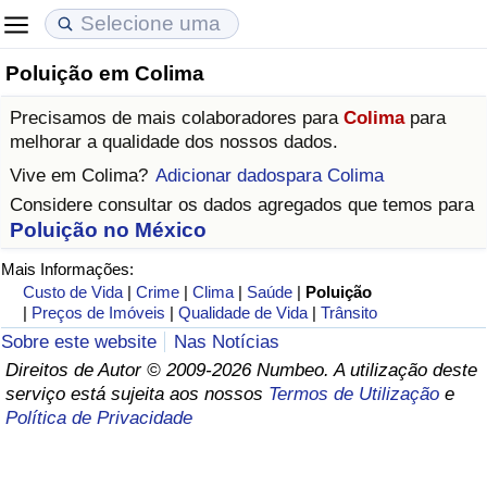
Poluição em Colima
Custo de Vida
Preços de Imóveis
Qualidade de Vida
Precisamos de mais colaboradores para
Colima
para
Indicador de Custo de Vida (Atual)
Indicador de Preços de Imóveis (Atual)
Indicador de Qualidade de Vida
melhorar a qualidade dos nossos dados.
Vive em
Colima
?
Adicionar dadospara Colima
Indicador de Custo de Vida
Indicador de Preços de Imóveis
Indicador de Qualidade de Vida (Atual)
Considere consultar os dados agregados que temos para
Poluição no México
Indicador de Custo de Vida Por País
Indicador de Preços de Imóveis por País
Índice de qualidade de vida por país
Mais Informações:
Custo de Vida
|
Crime
|
Clima
|
Saúde
|
Poluição
em Aqaba
Crime
|
Preços de Imóveis
|
Qualidade de Vida
|
Trânsito
Sobre este website
Nas Notícias
Taxa do Indicador de Crime (Atual)
Direitos de Autor © 2009-2026 Numbeo. A utilização deste
serviço está sujeita aos nossos
Termos de Utilização
e
Indicador de Crime
Política de Privacidade
Índice de criminalidade por país