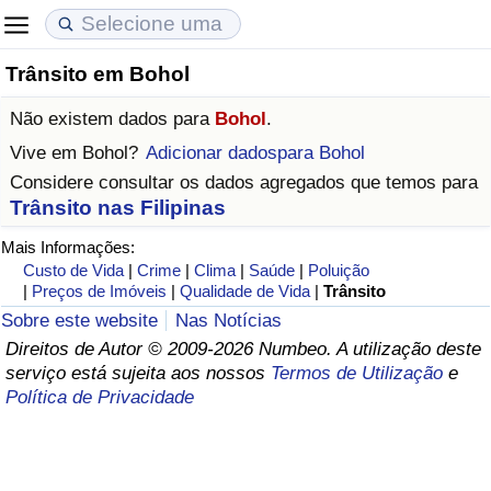
Trânsito em Bohol
Custo de Vida
Preços de Imóveis
Qualidade de Vida
Não existem dados para
Bohol
.
Indicador de Custo de Vida (Atual)
Indicador de Preços de Imóveis (Atual)
Indicador de Qualidade de Vida
Vive em
Bohol
?
Adicionar dadospara Bohol
Considere consultar os dados agregados que temos para
Indicador de Custo de Vida
Indicador de Preços de Imóveis
Indicador de Qualidade de Vida (Atual)
Trânsito nas Filipinas
Mais Informações:
Indicador de Custo de Vida Por País
Indicador de Preços de Imóveis por País
Índice de qualidade de vida por país
Custo de Vida
|
Crime
|
Clima
|
Saúde
|
Poluição
|
Preços de Imóveis
|
Qualidade de Vida
|
Trânsito
em Aqaba
Crime
Sobre este website
Nas Notícias
Direitos de Autor © 2009-2026 Numbeo. A utilização deste
Taxa do Indicador de Crime (Atual)
serviço está sujeita aos nossos
Termos de Utilização
e
Política de Privacidade
Indicador de Crime
Índice de criminalidade por país