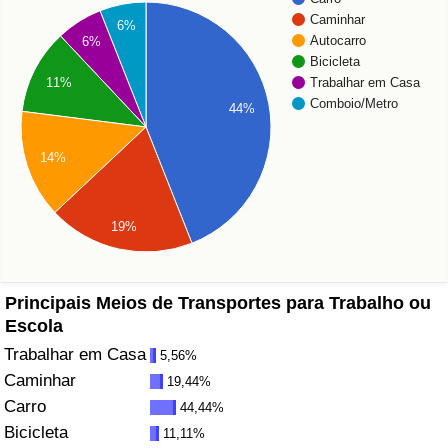
Caminhar
6%
Saúde
Autocarro
6%
Bicicleta
Trabalhar em Casa
11%
Indicador de Saúde (Atual)
Comboio/Metro
44%
Indicador de Saúde
14%
Indicador de Saúde por País
19%
Poluição
Indicador de Poluição (Atual)
Principais Meios de Transportes para Trabalho ou
Escola
Índice de poluição
Trabalhar em Casa
5,56%
Caminhar
19,44%
Indicador de Poluição por País
Carro
44,44%
Bicicleta
11,11%
Trânsito