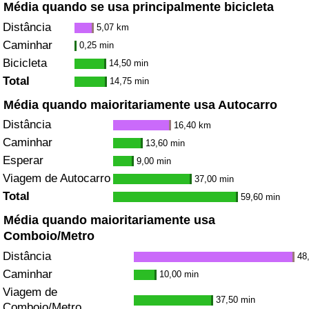
Média quando se usa principalmente bicicleta
Distância
5,07 km
Caminhar
0,25 min
Bicicleta
14,50 min
Total
14,75 min
Média quando maioritariamente usa Autocarro
Distância
16,40 km
Caminhar
13,60 min
Esperar
9,00 min
Viagem de Autocarro
37,00 min
Total
59,60 min
Média quando maioritariamente usa
Comboio/Metro
Distância
48
Caminhar
10,00 min
Viagem de
37,50 min
Comboio/Metro