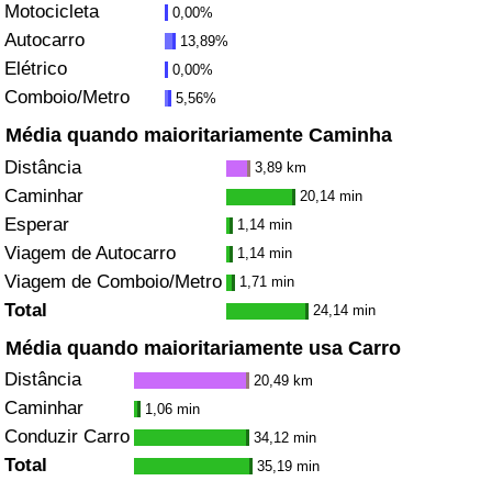
Motocicleta
0,00%
Autocarro
13,89%
Indicador de Trânsito
Elétrico
0,00%
Comboio/Metro
5,56%
Indicador de Trânsito (Atual)
Média quando maioritariamente Caminha
Indicador de Trânsito por País
Distância
3,89 km
Caminhar
20,14 min
Esperar
1,14 min
Viagem de Autocarro
1,14 min
Viagem de Comboio/Metro
1,71 min
Total
24,14 min
Média quando maioritariamente usa Carro
Distância
20,49 km
Caminhar
1,06 min
Conduzir Carro
34,12 min
Total
35,19 min