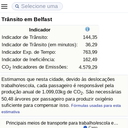
Trânsito em Belfast
Custo de Vida
Preços de Imóveis
Qualidade de Vida
Indicador
Indicador de Custo de Vida (Atual)
Indicador de Preços de Imóveis (Atual)
Indicador de Qualidade de Vida
Indicador de Trânsito:
144,35
Indicador de Trânsito (em minutos):
36,29
Indicador de Custo de Vida
Indicador de Preços de Imóveis
Indicador de Qualidade de Vida (Atual)
Indicador Exp. de Tempo:
763,99
Indicador de Ineficiência:
162,49
Indicador de Custo de Vida Por País
Indicador de Preços de Imóveis por País
Índice de qualidade de vida por país
CO
Indicadores de Emissões:
4.579,29
2
Estimamos que nesta cidade, devido às deslocações
em Aqaba
Crime
trabalho/escola, cada passageiro é responsável pela
produção anual de 1.099,03kg de CO
. São necessárias
2
Taxa do Indicador de Crime (Atual)
50,48 árvores por passageiro para produzir oxigénio
suficiente para compensar isso.
Fórmulas usadas para esta
Indicador de Crime
estimativa
Principais meios de transporte para trabalho/escola e…
Índice de criminalidade por país
Carro