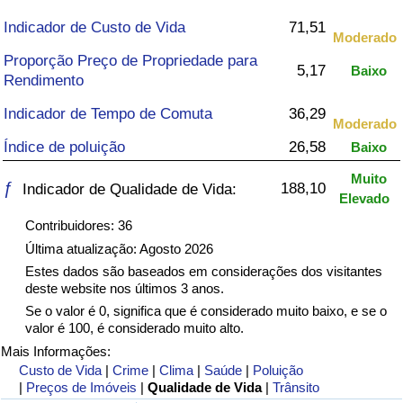
Indicador de Custo de Vida
71,51
Saúde
Moderado
Proporção Preço de Propriedade para
5,17
Baixo
Indicador de Saúde (Atual)
Rendimento
Indicador de Tempo de Comuta
36,29
Indicador de Saúde
Moderado
Índice de poluição
26,58
Baixo
Indicador de Saúde por País
Muito
ƒ
188,10
Indicador de Qualidade de Vida:
Elevado
Poluição
Contribuidores: 36
Última atualização: Agosto 2026
Indicador de Poluição (Atual)
Estes dados são baseados em considerações dos visitantes
deste website nos últimos 3 anos.
Índice de poluição
Se o valor é 0, significa que é considerado muito baixo, e se o
valor é 100, é considerado muito alto.
Mais Informações:
Indicador de Poluição por País
Custo de Vida
|
Crime
|
Clima
|
Saúde
|
Poluição
|
Preços de Imóveis
|
Qualidade de Vida
|
Trânsito
Trânsito