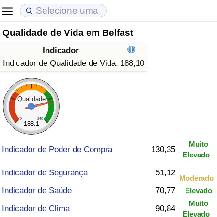
Qualidade de Vida em Belfast
Custo de Vida
Preços de Imóveis
Qualidade de Vida
Indicador
Indicador de Custo de Vida (Atual)
Indicador de Preços de Imóveis (Atual)
Indicador de Qualidade de Vida
Indicador de Qualidade de Vida:
188,10
Indicador de Custo de Vida
Indicador de Preços de Imóveis
Indicador de Qualidade de Vida (Atual)
Qualidade
Indicador de Custo de Vida Por País
Indicador de Preços de Imóveis por País
Índice de qualidade de vida por país
0
240
188.1
em Aqaba
Crime
Muito
Indicador de Poder de Compra
130,35
Elevado
Taxa do Indicador de Crime (Atual)
Indicador de Segurança
51,12
Moderado
Indicador de Crime
Indicador de Saúde
70,77
Elevado
Muito
Indicador de Clima
90,84
Índice de criminalidade por país
Elevado