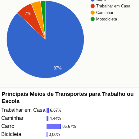
Trabalhar em Casa
Saúde
Caminhar
7%
Motocicleta
Indicador de Saúde (Atual)
Indicador de Saúde
Indicador de Saúde por País
87%
Poluição
Indicador de Poluição (Atual)
Principais Meios de Transportes para Trabalho ou
Escola
Índice de poluição
Trabalhar em Casa
6,67%
Caminhar
4,44%
Indicador de Poluição por País
Carro
86,67%
Bicicleta
0,00%
Trânsito