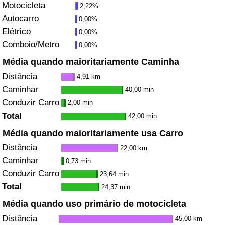
Motocicleta
2,22%
Autocarro
0,00%
Indicador de Trânsito
Elétrico
0,00%
Comboio/Metro
0,00%
Indicador de Trânsito (Atual)
Média quando maioritariamente Caminha
Indicador de Trânsito por País
Distância
4,91 km
Caminhar
40,00 min
Conduzir Carro
2,00 min
Total
42,00 min
Média quando maioritariamente usa Carro
Distância
22,00 km
Caminhar
0,73 min
Conduzir Carro
23,64 min
Total
24,37 min
Média quando uso primário de motocicleta
Distância
45,00 km