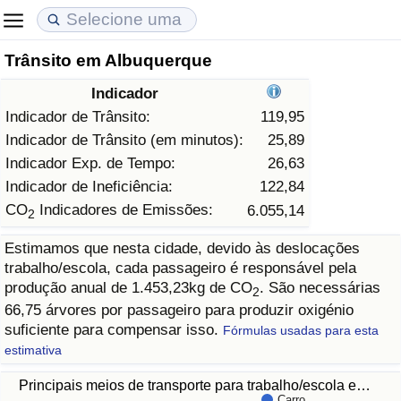
Trânsito em Albuquerque
Custo de Vida
Preços de Imóveis
Qualidade de Vida
Indicador
Indicador de Custo de Vida (Atual)
Indicador de Preços de Imóveis (Atual)
Indicador de Qualidade de Vida
Indicador de Trânsito:
119,95
Indicador de Trânsito (em minutos):
25,89
Indicador de Custo de Vida
Indicador de Preços de Imóveis
Indicador de Qualidade de Vida (Atual)
Indicador Exp. de Tempo:
26,63
Indicador de Ineficiência:
122,84
Indicador de Custo de Vida Por País
Indicador de Preços de Imóveis por País
Índice de qualidade de vida por país
CO
Indicadores de Emissões:
6.055,14
2
Estimamos que nesta cidade, devido às deslocações
em Aqaba
Crime
trabalho/escola, cada passageiro é responsável pela
produção anual de 1.453,23kg de CO
. São necessárias
2
Taxa do Indicador de Crime (Atual)
66,75 árvores por passageiro para produzir oxigénio
suficiente para compensar isso.
Fórmulas usadas para esta
Indicador de Crime
estimativa
Principais meios de transporte para trabalho/escola e…
Índice de criminalidade por país
Carro