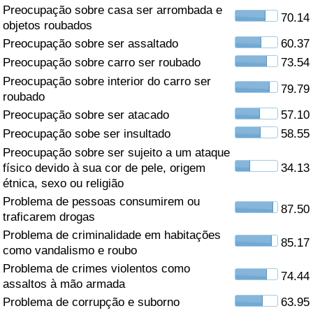
Preocupação sobre casa ser arrombada e
70.14
Saúde
objetos roubados
Preocupação sobre ser assaltado
60.37
Indicador de Saúde (Atual)
Preocupação sobre carro ser roubado
73.54
Preocupação sobre interior do carro ser
79.79
Indicador de Saúde
roubado
Preocupação sobre ser atacado
57.10
Indicador de Saúde por País
Preocupação sobe ser insultado
58.55
Preocupação sobre ser sujeito a um ataque
Poluição
físico devido à sua cor de pele, origem
34.13
étnica, sexo ou religião
Problema de pessoas consumirem ou
Indicador de Poluição (Atual)
87.50
traficarem drogas
Problema de criminalidade em habitações
Índice de poluição
85.17
como vandalismo e roubo
Problema de crimes violentos como
Indicador de Poluição por País
74.44
assaltos à mão armada
Problema de corrupção e suborno
63.95
Trânsito