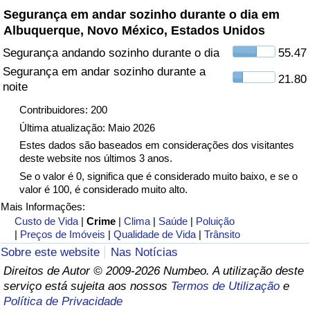
Segurança em andar sozinho durante o dia em
Albuquerque, Novo México, Estados Unidos
Indicador de Trânsito
Segurança andando sozinho durante o dia
55.47
Indicador de Trânsito (Atual)
Segurança em andar sozinho durante a
21.80
noite
Indicador de Trânsito por País
Contribuidores: 200
Última atualização: Maio 2026
Estes dados são baseados em considerações dos visitantes
deste website nos últimos 3 anos.
Se o valor é 0, significa que é considerado muito baixo, e se o
valor é 100, é considerado muito alto.
Mais Informações:
Custo de Vida
|
Crime
|
Clima
|
Saúde
|
Poluição
|
Preços de Imóveis
|
Qualidade de Vida
|
Trânsito
Sobre este website
Nas Notícias
Direitos de Autor © 2009-2026 Numbeo. A utilização deste
serviço está sujeita aos nossos
Termos de Utilização
e
Política de Privacidade