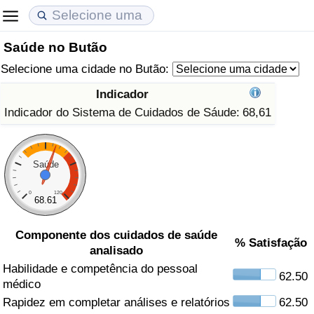
Saúde no Butão
Custo de Vida
Preços de Imóveis
Qualidade de Vida
Selecione uma cidade no Butão:
Indicador de Custo de Vida (Atual)
Indicador de Preços de Imóveis (Atual)
Indicador de Qualidade de Vida
Indicador
Indicador do Sistema de Cuidados de Sáude:
68,61
Indicador de Custo de Vida
Indicador de Preços de Imóveis
Indicador de Qualidade de Vida (Atual)
Indicador de Custo de Vida Por País
Indicador de Preços de Imóveis por País
Índice de qualidade de vida por país
Saúde
em Aqaba
Crime
0
120
68.61
Taxa do Indicador de Crime (Atual)
Componente dos cuidados de saúde
% Satisfação
analisado
Indicador de Crime
Habilidade e competência do pessoal
62.50
médico
Rapidez em completar análises e relatórios
62.50
Índice de criminalidade por país