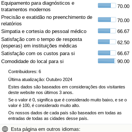
Equipamento para diagnósticos e
70.00
tratamentos modernos
Saúde
Precisão e exatidão no preenchimento de
70.00
relatórios
Indicador de Saúde (Atual)
Simpatia e cortesia do pessoal médico
66.67
Satisfação com o tempo de resposta
Indicador de Saúde
62.50
(esperas) em instituições médicas
Satisfação com os custos para si
66.67
Indicador de Saúde por País
Comodidade do local para si
90.00
Poluição
Contribuidores: 6
Última atualização: Outubro 2024
Indicador de Poluição (Atual)
Estes dados são baseados em considerações dos visitantes
deste website nos últimos 3 anos.
Se o valor é 0, significa que é considerado muito baixo, e se o
Índice de poluição
valor é 100, é considerado muito alto.
Os nossos dados de cada país são baseados em todas as
Indicador de Poluição por País
entradas de todas as cidades desse país.
Esta página em outros idiomas:
Trânsito