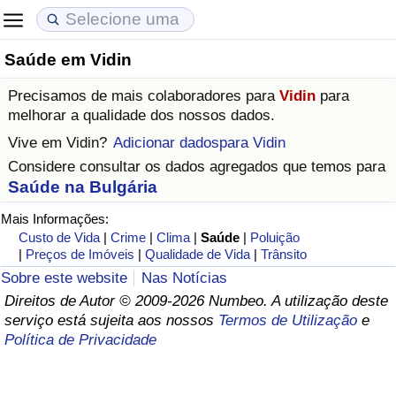
Saúde em Vidin
Custo de Vida
Preços de Imóveis
Qualidade de Vida
Precisamos de mais colaboradores para
Vidin
para
Indicador de Custo de Vida (Atual)
Indicador de Preços de Imóveis (Atual)
Indicador de Qualidade de Vida
melhorar a qualidade dos nossos dados.
Vive em
Vidin
?
Adicionar dadospara Vidin
Indicador de Custo de Vida
Indicador de Preços de Imóveis
Indicador de Qualidade de Vida (Atual)
Considere consultar os dados agregados que temos para
Saúde na Bulgária
Indicador de Custo de Vida Por País
Indicador de Preços de Imóveis por País
Índice de qualidade de vida por país
Mais Informações:
Custo de Vida
|
Crime
|
Clima
|
Saúde
|
Poluição
em Aqaba
Crime
|
Preços de Imóveis
|
Qualidade de Vida
|
Trânsito
Sobre este website
Nas Notícias
Taxa do Indicador de Crime (Atual)
Direitos de Autor © 2009-2026 Numbeo. A utilização deste
serviço está sujeita aos nossos
Termos de Utilização
e
Indicador de Crime
Política de Privacidade
Índice de criminalidade por país