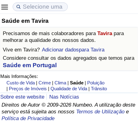
Saúde em Tavira
Custo de Vida
Preços de Imóveis
Qualidade de Vida
Precisamos de mais colaboradores para
Tavira
para
Indicador de Custo de Vida (Atual)
Indicador de Preços de Imóveis (Atual)
Indicador de Qualidade de Vida
melhorar a qualidade dos nossos dados.
Vive em
Tavira
?
Adicionar dadospara Tavira
Indicador de Custo de Vida
Indicador de Preços de Imóveis
Indicador de Qualidade de Vida (Atual)
Considere consultar os dados agregados que temos para
Saúde em Portugal
Indicador de Custo de Vida Por País
Indicador de Preços de Imóveis por País
Índice de qualidade de vida por país
Mais Informações:
Custo de Vida
|
Crime
|
Clima
|
Saúde
|
Poluição
em Aqaba
Crime
|
Preços de Imóveis
|
Qualidade de Vida
|
Trânsito
Sobre este website
Nas Notícias
Taxa do Indicador de Crime (Atual)
Direitos de Autor © 2009-2026 Numbeo. A utilização deste
serviço está sujeita aos nossos
Termos de Utilização
e
Indicador de Crime
Política de Privacidade
Índice de criminalidade por país