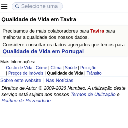
Qualidade de Vida em Tavira
Custo de Vida
Preços de Imóveis
Qualidade de Vida
Precisamos de mais colaboradores para
Tavira
para
Indicador de Custo de Vida (Atual)
Indicador de Preços de Imóveis (Atual)
Indicador de Qualidade de Vida
melhorar a qualidade dos nossos dados.
Considere consultar os dados agregados que temos para
Indicador de Custo de Vida
Indicador de Preços de Imóveis
Indicador de Qualidade de Vida (Atual)
Qualidade de Vida em Portugal
Mais Informações:
Indicador de Custo de Vida Por País
Indicador de Preços de Imóveis por País
Índice de qualidade de vida por país
Custo de Vida
|
Crime
|
Clima
|
Saúde
|
Poluição
|
Preços de Imóveis
|
Qualidade de Vida
|
Trânsito
em Aqaba
Crime
Sobre este website
Nas Notícias
Direitos de Autor © 2009-2026 Numbeo. A utilização deste
serviço está sujeita aos nossos
Termos de Utilização
e
Taxa do Indicador de Crime (Atual)
Política de Privacidade
Indicador de Crime
Índice de criminalidade por país