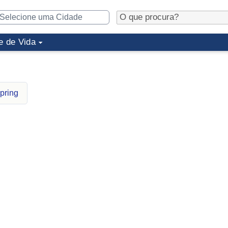
e de Vida
pring