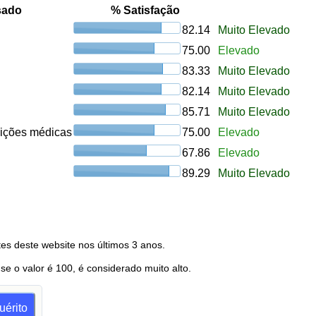
sado
% Satisfação
82.14
Muito Elevado
75.00
Elevado
83.33
Muito Elevado
82.14
Muito Elevado
85.71
Muito Elevado
uições médicas
75.00
Elevado
67.86
Elevado
89.29
Muito Elevado
es deste website nos últimos 3 anos.
 se o valor é 100, é considerado muito alto.
uérito