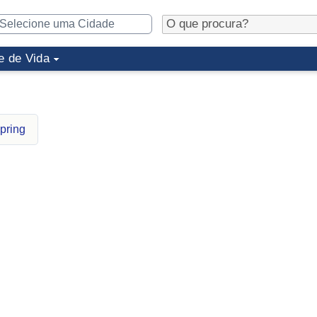
e de Vida
pring