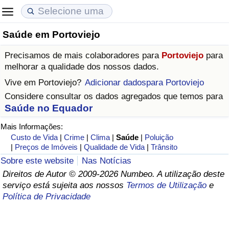
Saúde em Portoviejo
Custo de Vida
Preços de Imóveis
Qualidade de Vida
Precisamos de mais colaboradores para
Portoviejo
para
Indicador de Custo de Vida (Atual)
Indicador de Preços de Imóveis (Atual)
Indicador de Qualidade de Vida
melhorar a qualidade dos nossos dados.
Vive em
Portoviejo
?
Adicionar dadospara Portoviejo
Indicador de Custo de Vida
Indicador de Preços de Imóveis
Indicador de Qualidade de Vida (Atual)
Considere consultar os dados agregados que temos para
Saúde no Equador
Indicador de Custo de Vida Por País
Indicador de Preços de Imóveis por País
Índice de qualidade de vida por país
Mais Informações:
Custo de Vida
|
Crime
|
Clima
|
Saúde
|
Poluição
em Aqaba
Crime
|
Preços de Imóveis
|
Qualidade de Vida
|
Trânsito
Sobre este website
Nas Notícias
Taxa do Indicador de Crime (Atual)
Direitos de Autor © 2009-2026 Numbeo. A utilização deste
serviço está sujeita aos nossos
Termos de Utilização
e
Indicador de Crime
Política de Privacidade
Índice de criminalidade por país