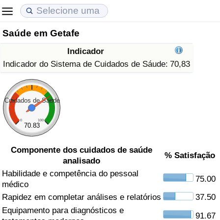
Saúde em Getafe
Custo de Vida
Preços de Imóveis
Qualidade de Vida
Indicador
Indicador de Custo de Vida (Atual)
Indicador de Preços de Imóveis (Atual)
Indicador de Qualidade de Vida
Indicador do Sistema de Cuidados de Sáude:
70,83
Indicador de Custo de Vida
Indicador de Preços de Imóveis
Indicador de Qualidade de Vida (Atual)
Cuidados de Saúde
Indicador de Custo de Vida Por País
Indicador de Preços de Imóveis por País
Índice de qualidade de vida por país
0
100
70.83
em Aqaba
Crime
Componente dos cuidados de saúde
% Satisfação
analisado
Taxa do Indicador de Crime (Atual)
Habilidade e competência do pessoal
75.00
médico
Indicador de Crime
Rapidez em completar análises e relatórios
37.50
Equipamento para diagnósticos e
Índice de criminalidade por país
91.67