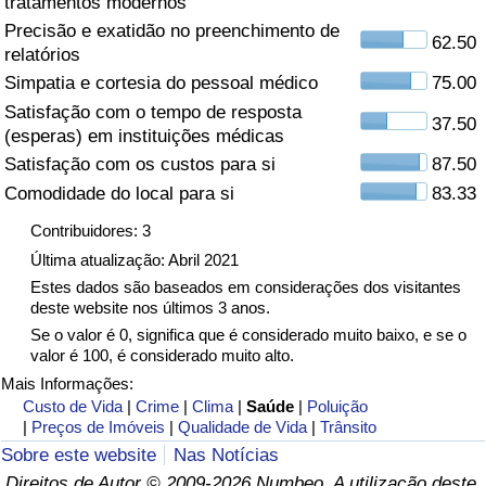
tratamentos modernos
Precisão e exatidão no preenchimento de
Saúde
62.50
relatórios
Simpatia e cortesia do pessoal médico
75.00
Indicador de Saúde (Atual)
Satisfação com o tempo de resposta
37.50
(esperas) em instituições médicas
Indicador de Saúde
Satisfação com os custos para si
87.50
Comodidade do local para si
83.33
Indicador de Saúde por País
Contribuidores: 3
Poluição
Última atualização: Abril 2021
Estes dados são baseados em considerações dos visitantes
deste website nos últimos 3 anos.
Indicador de Poluição (Atual)
Se o valor é 0, significa que é considerado muito baixo, e se o
valor é 100, é considerado muito alto.
Índice de poluição
Mais Informações:
Custo de Vida
|
Crime
|
Clima
|
Saúde
|
Poluição
Indicador de Poluição por País
|
Preços de Imóveis
|
Qualidade de Vida
|
Trânsito
Sobre este website
Nas Notícias
Trânsito
Direitos de Autor © 2009-2026 Numbeo. A utilização deste