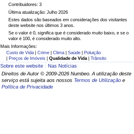
Contribuidores: 3
Saúde
Última atualização: Julho 2026
Estes dados são baseados em considerações dos visitantes
deste website nos últimos 3 anos.
Indicador de Saúde (Atual)
Se o valor é 0, significa que é considerado muito baixo, e se o
valor é 100, é considerado muito alto.
Indicador de Saúde
Mais Informações:
Custo de Vida
|
Crime
|
Clima
|
Saúde
|
Poluição
Indicador de Saúde por País
|
Preços de Imóveis
|
Qualidade de Vida
|
Trânsito
Sobre este website
Nas Notícias
Poluição
Direitos de Autor © 2009-2026 Numbeo. A utilização deste
serviço está sujeita aos nossos
Termos de Utilização
e
Indicador de Poluição (Atual)
Política de Privacidade
Índice de poluição
Indicador de Poluição por País
Trânsito