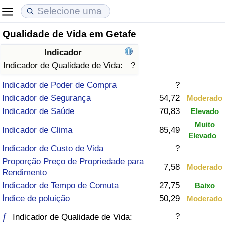
Qualidade de Vida em Getafe
Custo de Vida
Preços de Imóveis
Qualidade de Vida
Indicador
Indicador de Custo de Vida (Atual)
Indicador de Preços de Imóveis (Atual)
Indicador de Qualidade de Vida
Indicador de Qualidade de Vida:
?
Indicador de Poder de Compra
?
Indicador de Custo de Vida
Indicador de Preços de Imóveis
Indicador de Qualidade de Vida (Atual)
Indicador de Segurança
54,72
Moderado
Indicador de Saúde
70,83
Elevado
Indicador de Custo de Vida Por País
Indicador de Preços de Imóveis por País
Índice de qualidade de vida por país
Muito
Indicador de Clima
85,49
Elevado
em Aqaba
Crime
Indicador de Custo de Vida
?
Proporção Preço de Propriedade para
Taxa do Indicador de Crime (Atual)
7,58
Moderado
Rendimento
Indicador de Tempo de Comuta
27,75
Baixo
Indicador de Crime
Índice de poluição
50,29
Moderado
ƒ
?
Índice de criminalidade por país
Indicador de Qualidade de Vida: