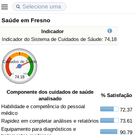
Saúde em Fresno
Custo de Vida
Preços de Imóveis
Qualidade de Vida
Indicador
Indicador de Custo de Vida (Atual)
Indicador de Preços de Imóveis (Atual)
Indicador de Qualidade de Vida
Indicador do Sistema de Cuidados de Sáude:
74,18
Indicador de Custo de Vida
Indicador de Preços de Imóveis
Indicador de Qualidade de Vida (Atual)
Cuidados de Saúde
Indicador de Custo de Vida Por País
Indicador de Preços de Imóveis por País
Índice de qualidade de vida por país
0
100
74.18
em Aqaba
Crime
Componente dos cuidados de saúde
% Satisfação
analisado
Taxa do Indicador de Crime (Atual)
Habilidade e competência do pessoal
72.37
médico
Indicador de Crime
Rapidez em completar análises e relatórios
73.61
Equipamento para diagnósticos e
Índice de criminalidade por país
90.79