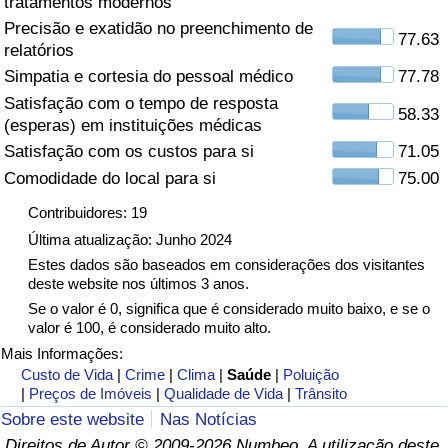
tratamentos modernos
Precisão e exatidão no preenchimento de
Saúde
77.63
relatórios
Simpatia e cortesia do pessoal médico
77.78
Indicador de Saúde (Atual)
Satisfação com o tempo de resposta
58.33
(esperas) em instituições médicas
Indicador de Saúde
Satisfação com os custos para si
71.05
Comodidade do local para si
75.00
Indicador de Saúde por País
Contribuidores: 19
Poluição
Última atualização: Junho 2024
Estes dados são baseados em considerações dos visitantes
deste website nos últimos 3 anos.
Indicador de Poluição (Atual)
Se o valor é 0, significa que é considerado muito baixo, e se o
valor é 100, é considerado muito alto.
Índice de poluição
Mais Informações:
Custo de Vida
|
Crime
|
Clima
|
Saúde
|
Poluição
Indicador de Poluição por País
|
Preços de Imóveis
|
Qualidade de Vida
|
Trânsito
Sobre este website
Nas Notícias
Trânsito
Direitos de Autor © 2009-2026 Numbeo. A utilização deste