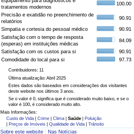
Equipamento para diagnósticos e
100.00
tratamentos modernos
Saúde
Precisão e exatidão no preenchimento de
90.91
relatórios
Indicador de Saúde (Atual)
Simpatia e cortesia do pessoal médico
90.91
Satisfação com o tempo de resposta
84.09
Indicador de Saúde
(esperas) em instituições médicas
Satisfação com os custos para si
90.91
Indicador de Saúde por País
Comodidade do local para si
97.73
Contribuidores: 11
Poluição
Última atualização: Abril 2025
Estes dados são baseados em considerações dos visitantes
Indicador de Poluição (Atual)
deste website nos últimos 3 anos.
Se o valor é 0, significa que é considerado muito baixo, e se o
Índice de poluição
valor é 100, é considerado muito alto.
Mais Informações:
Indicador de Poluição por País
Custo de Vida
|
Crime
|
Clima
|
Saúde
|
Poluição
|
Preços de Imóveis
|
Qualidade de Vida
|
Trânsito
Sobre este website
Nas Notícias
Trânsito