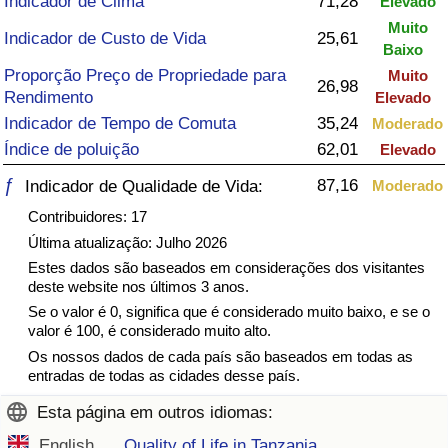
Indicador de Clima
71,28
Elevado
Muito
Saúde
Indicador de Custo de Vida
25,61
Baixo
Proporção Preço de Propriedade para
Muito
Indicador de Saúde (Atual)
26,98
Rendimento
Elevado
Indicador de Tempo de Comuta
35,24
Moderado
Indicador de Saúde
Índice de poluição
62,01
Elevado
ƒ
87,16
Indicador de Qualidade de Vida:
Moderado
Indicador de Saúde por País
Contribuidores: 17
Poluição
Última atualização: Julho 2026
Estes dados são baseados em considerações dos visitantes
deste website nos últimos 3 anos.
Indicador de Poluição (Atual)
Se o valor é 0, significa que é considerado muito baixo, e se o
valor é 100, é considerado muito alto.
Índice de poluição
Os nossos dados de cada país são baseados em todas as
entradas de todas as cidades desse país.
Indicador de Poluição por País
Esta página em outros idiomas:
Trânsito
English
Quality of Life in Tanzania