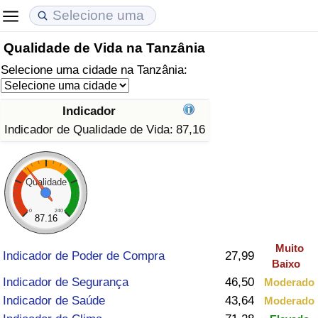
Qualidade de Vida na Tanzânia
Custo de Vida
Preços de Imóveis
Qualidade de Vida
Selecione uma cidade na Tanzânia:
Indicador de Custo de Vida (Atual)
Indicador de Preços de Imóveis (Atual)
Indicador de Qualidade de Vida
Indicador
Indicador de Custo de Vida
Indicador de Preços de Imóveis
Indicador de Qualidade de Vida (Atual)
Indicador de Qualidade de Vida:
87,16
Indicador de Custo de Vida Por País
Indicador de Preços de Imóveis por País
Índice de qualidade de vida por país
Qualidade
em Aqaba
Crime
0
240
87.16
Taxa do Indicador de Crime (Atual)
Muito
Indicador de Poder de Compra
27,99
Baixo
Indicador de Crime
Indicador de Segurança
46,50
Moderado
Indicador de Saúde
43,64
Moderado
Índice de criminalidade por país