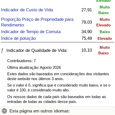
Elevado
Muito
Saúde
Indicador de Custo de Vida
27,91
Baixo
Proporção Preço de Propriedade para
Muito
Indicador de Saúde (Atual)
79,03
Rendimento
Elevado
Indicador de Tempo de Comuta
34,90
Baixo
Indicador de Saúde
Índice de poluição
75,49
Elevado
Muito
Indicador de Saúde por País
ƒ
10,10
Indicador de Qualidade de Vida:
Baixo
Contribuidores: 7
Poluição
Última atualização: Agosto 2026
Estes dados são baseados em considerações dos visitantes
Indicador de Poluição (Atual)
deste website nos últimos 3 anos.
Se o valor é 0, significa que é considerado muito baixo, e se o
Índice de poluição
valor é 100, é considerado muito alto.
Os nossos dados de cada país são baseados em todas as
Indicador de Poluição por País
entradas de todas as cidades desse país.
Esta página em outros idiomas:
Trânsito