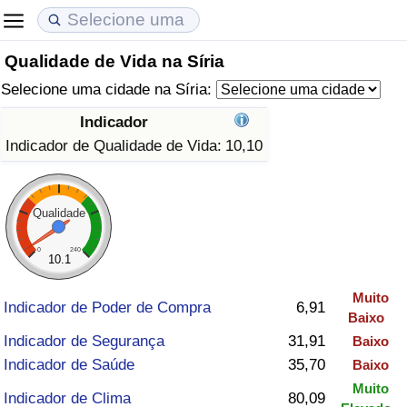
Qualidade de Vida na Síria
Custo de Vida
Preços de Imóveis
Qualidade de Vida
Selecione uma cidade na Síria:
Indicador de Custo de Vida (Atual)
Indicador de Preços de Imóveis (Atual)
Indicador de Qualidade de Vida
Indicador
Indicador de Qualidade de Vida:
10,10
Indicador de Custo de Vida
Indicador de Preços de Imóveis
Indicador de Qualidade de Vida (Atual)
Indicador de Custo de Vida Por País
Indicador de Preços de Imóveis por País
Índice de qualidade de vida por país
Qualidade
em Aqaba
Crime
0
240
10.1
Muito
Taxa do Indicador de Crime (Atual)
Indicador de Poder de Compra
6,91
Baixo
Indicador de Segurança
31,91
Baixo
Indicador de Crime
Indicador de Saúde
35,70
Baixo
Muito
Índice de criminalidade por país
Indicador de Clima
80,09