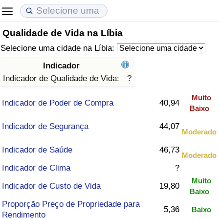
Qualidade de Vida na Líbia
Custo de Vida
Preços de Imóveis
Qualidade de Vida
Selecione uma cidade na Líbia:
Indicador de Custo de Vida (Atual)
Indicador de Preços de Imóveis (Atual)
Indicador de Qualidade de Vida
Indicador
Indicador de Qualidade de Vida:
?
Indicador de Custo de Vida
Indicador de Preços de Imóveis
Indicador de Qualidade de Vida (Atual)
Muito
Indicador de Poder de Compra
40,94
Baixo
Indicador de Custo de Vida Por País
Indicador de Preços de Imóveis por País
Índice de qualidade de vida por país
Indicador de Segurança
44,07
Moderado
em Aqaba
Crime
Indicador de Saúde
46,73
Moderado
Taxa do Indicador de Crime (Atual)
Indicador de Clima
?
Muito
Indicador de Custo de Vida
19,80
Indicador de Crime
Baixo
Proporção Preço de Propriedade para
5,36
Baixo
Índice de criminalidade por país
Rendimento