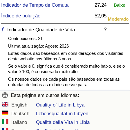
Indicador de Tempo de Comuta
27,24
Baixo
Saúde
Índice de poluição
52,05
Moderado
Indicador de Saúde (Atual)
ƒ
?
Indicador de Qualidade de Vida:
Contribuidores: 21
Indicador de Saúde
Última atualização: Agosto 2026
Estes dados são baseados em considerações dos visitantes
Indicador de Saúde por País
deste website nos últimos 3 anos.
Se o valor é 0, significa que é considerado muito baixo, e se o
Poluição
valor é 100, é considerado muito alto.
Os nossos dados de cada país são baseados em todas as
Indicador de Poluição (Atual)
entradas de todas as cidades desse país.
Esta página em outros idiomas:
Índice de poluição
English
Quality of Life in Libya
Deutsch
Lebensqualität in Libyen
Indicador de Poluição por País
Italiano
Qualità della Vita in Libia
Trânsito