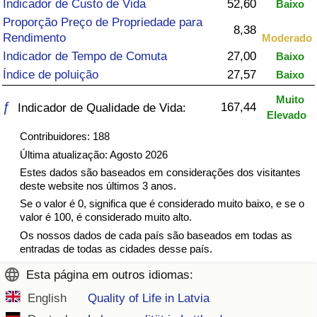
Indicador de Custo de Vida
52,60
Baixo
Proporção Preço de Propriedade para
Saúde
8,38
Rendimento
Moderado
Indicador de Tempo de Comuta
27,00
Baixo
Indicador de Saúde (Atual)
Índice de poluição
27,57
Baixo
Indicador de Saúde
Muito
ƒ
167,44
Indicador de Qualidade de Vida:
Elevado
Indicador de Saúde por País
Contribuidores: 188
Última atualização: Agosto 2026
Poluição
Estes dados são baseados em considerações dos visitantes
deste website nos últimos 3 anos.
Se o valor é 0, significa que é considerado muito baixo, e se o
Indicador de Poluição (Atual)
valor é 100, é considerado muito alto.
Os nossos dados de cada país são baseados em todas as
Índice de poluição
entradas de todas as cidades desse país.
Esta página em outros idiomas:
Indicador de Poluição por País
English
Quality of Life in Latvia
Trânsito