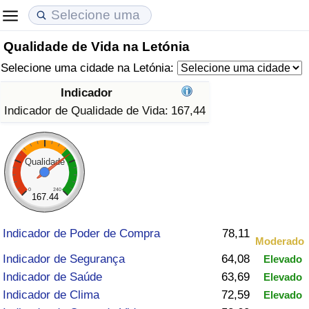
Qualidade de Vida na Letónia
Custo de Vida
Preços de Imóveis
Qualidade de Vida
Selecione uma cidade na Letónia:
Indicador de Custo de Vida (Atual)
Indicador de Preços de Imóveis (Atual)
Indicador de Qualidade de Vida
Indicador
Indicador de Qualidade de Vida:
167,44
Indicador de Custo de Vida
Indicador de Preços de Imóveis
Indicador de Qualidade de Vida (Atual)
Indicador de Custo de Vida Por País
Indicador de Preços de Imóveis por País
Índice de qualidade de vida por país
Qualidade
em Aqaba
Crime
0
240
167.44
Taxa do Indicador de Crime (Atual)
Indicador de Poder de Compra
78,11
Moderado
Indicador de Segurança
64,08
Elevado
Indicador de Crime
Indicador de Saúde
63,69
Elevado
Indicador de Clima
72,59
Elevado
Índice de criminalidade por país