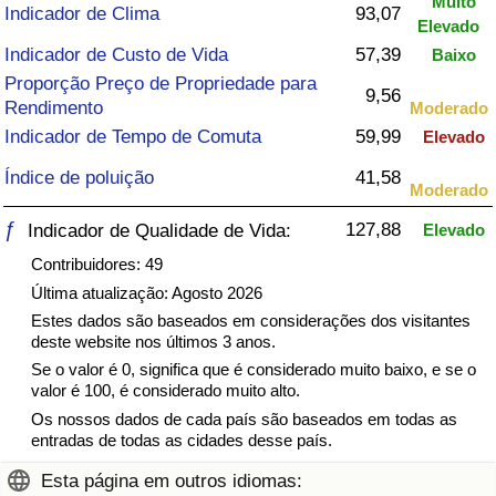
Muito
Indicador de Clima
93,07
Elevado
Saúde
Indicador de Custo de Vida
57,39
Baixo
Proporção Preço de Propriedade para
Indicador de Saúde (Atual)
9,56
Rendimento
Moderado
Indicador de Tempo de Comuta
59,99
Elevado
Indicador de Saúde
Índice de poluição
41,58
Moderado
Indicador de Saúde por País
ƒ
127,88
Indicador de Qualidade de Vida:
Elevado
Contribuidores: 49
Poluição
Última atualização: Agosto 2026
Indicador de Poluição (Atual)
Estes dados são baseados em considerações dos visitantes
deste website nos últimos 3 anos.
Se o valor é 0, significa que é considerado muito baixo, e se o
Índice de poluição
valor é 100, é considerado muito alto.
Os nossos dados de cada país são baseados em todas as
Indicador de Poluição por País
entradas de todas as cidades desse país.
Esta página em outros idiomas:
Trânsito