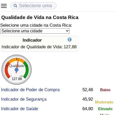
Qualidade de Vida na Costa Rica
Custo de Vida
Preços de Imóveis
Qualidade de Vida
Selecione uma cidade na Costa Rica:
Indicador de Custo de Vida (Atual)
Indicador de Preços de Imóveis (Atual)
Indicador de Qualidade de Vida
Indicador
Indicador de Custo de Vida
Indicador de Preços de Imóveis
Indicador de Qualidade de Vida (Atual)
Indicador de Qualidade de Vida:
127,88
Indicador de Custo de Vida Por País
Indicador de Preços de Imóveis por País
Índice de qualidade de vida por país
Qualidade
em Aqaba
Crime
0
240
127.88
Taxa do Indicador de Crime (Atual)
Indicador de Poder de Compra
52,48
Baixo
Indicador de Crime
Indicador de Segurança
45,92
Moderado
Indicador de Saúde
64,80
Elevado
Índice de criminalidade por país