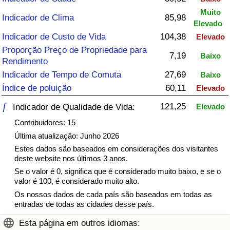
Muito
Indicador de Clima
85,98
Saúde
Elevado
Indicador de Custo de Vida
104,38
Elevado
Indicador de Saúde (Atual)
Proporção Preço de Propriedade para
7,19
Baixo
Rendimento
Indicador de Saúde
Indicador de Tempo de Comuta
27,69
Baixo
Índice de poluição
60,11
Elevado
Indicador de Saúde por País
ƒ
121,25
Indicador de Qualidade de Vida:
Elevado
Contribuidores: 15
Poluição
Última atualização: Junho 2026
Indicador de Poluição (Atual)
Estes dados são baseados em considerações dos visitantes
deste website nos últimos 3 anos.
Se o valor é 0, significa que é considerado muito baixo, e se o
Índice de poluição
valor é 100, é considerado muito alto.
Os nossos dados de cada país são baseados em todas as
Indicador de Poluição por País
entradas de todas as cidades desse país.
Esta página em outros idiomas:
Trânsito