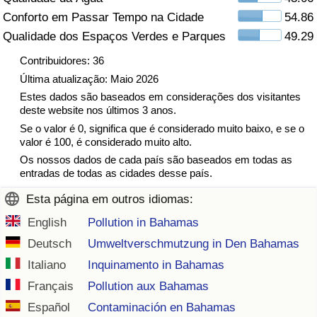
Conforto em Passar Tempo na Cidade
54.86
Indicador de Trânsito
Qualidade dos Espaços Verdes e Parques
49.29
Contribuidores: 36
Indicador de Trânsito (Atual)
Última atualização: Maio 2026
Estes dados são baseados em considerações dos visitantes
Indicador de Trânsito por País
deste website nos últimos 3 anos.
Se o valor é 0, significa que é considerado muito baixo, e se o
valor é 100, é considerado muito alto.
Os nossos dados de cada país são baseados em todas as
entradas de todas as cidades desse país.
Esta página em outros idiomas:
English
Pollution in Bahamas
Deutsch
Umweltverschmutzung in Den Bahamas
Italiano
Inquinamento in Bahamas
Français
Pollution aux Bahamas
Español
Contaminación en Bahamas