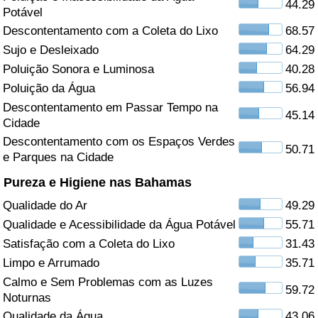
44.29
Potável
Saúde
Descontentamento com a Coleta do Lixo
68.57
Sujo e Desleixado
64.29
Indicador de Saúde (Atual)
Poluição Sonora e Luminosa
40.28
Poluição da Água
56.94
Indicador de Saúde
Descontentamento em Passar Tempo na
45.14
Cidade
Indicador de Saúde por País
Descontentamento com os Espaços Verdes
50.71
e Parques na Cidade
Poluição
Pureza e Higiene nas Bahamas
Qualidade do Ar
49.29
Indicador de Poluição (Atual)
Qualidade e Acessibilidade da Água Potável
55.71
Índice de poluição
Satisfação com a Coleta do Lixo
31.43
Limpo e Arrumado
35.71
Indicador de Poluição por País
Calmo e Sem Problemas com as Luzes
59.72
Noturnas
Trânsito
Qualidade da Água
43.06