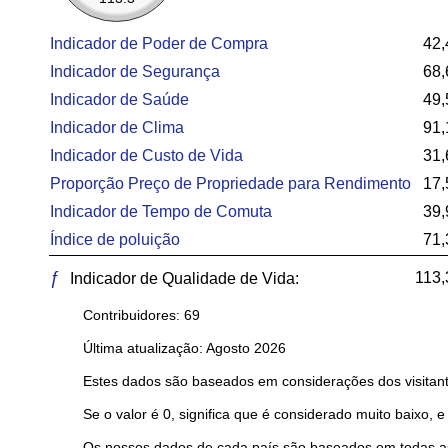
Indicador de Poder de Compra
42,
Indicador de Segurança
68,
Indicador de Saúde
49,
Indicador de Clima
91,
Indicador de Custo de Vida
31,
Proporção Preço de Propriedade para Rendimento
17,
Indicador de Tempo de Comuta
39,
Índice de poluição
71,
ƒ
113,
Indicador de Qualidade de Vida:
Contribuidores: 69
Última atualização: Agosto 2026
Estes dados são baseados em considerações dos visitant
Se o valor é 0, significa que é considerado muito baixo, e
Os nossos dados de cada país são baseados em todas as