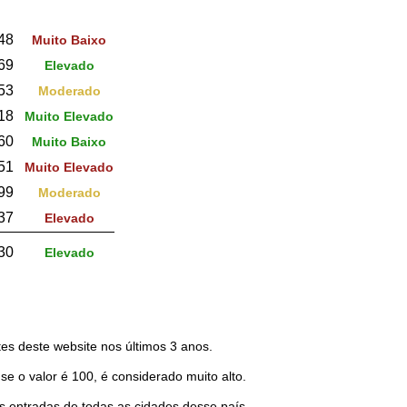
48
Muito Baixo
69
Elevado
53
Moderado
18
Muito Elevado
60
Muito Baixo
51
Muito Elevado
99
Moderado
37
Elevado
30
Elevado
es deste website nos últimos 3 anos.
 se o valor é 100, é considerado muito alto.
 entradas de todas as cidades desse país.