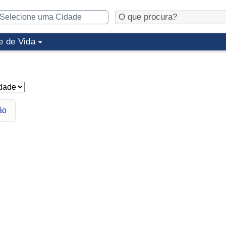
e de Vida
ão