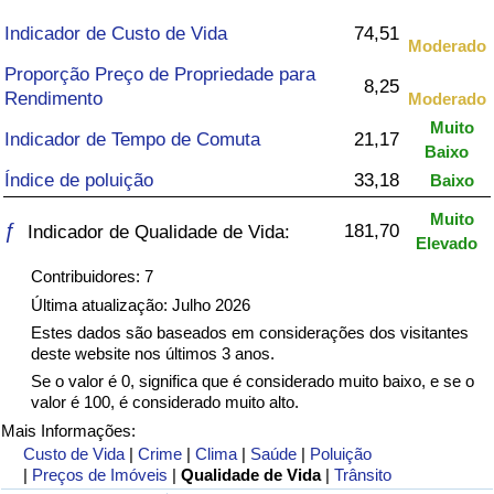
Indicador de Custo de Vida
74,51
Saúde
Moderado
Proporção Preço de Propriedade para
8,25
Indicador de Saúde (Atual)
Rendimento
Moderado
Muito
Indicador de Tempo de Comuta
21,17
Indicador de Saúde
Baixo
Índice de poluição
33,18
Baixo
Indicador de Saúde por País
Muito
ƒ
181,70
Indicador de Qualidade de Vida:
Elevado
Poluição
Contribuidores: 7
Última atualização: Julho 2026
Indicador de Poluição (Atual)
Estes dados são baseados em considerações dos visitantes
deste website nos últimos 3 anos.
Índice de poluição
Se o valor é 0, significa que é considerado muito baixo, e se o
valor é 100, é considerado muito alto.
Mais Informações:
Indicador de Poluição por País
Custo de Vida
|
Crime
|
Clima
|
Saúde
|
Poluição
|
Preços de Imóveis
|
Qualidade de Vida
|
Trânsito
Trânsito