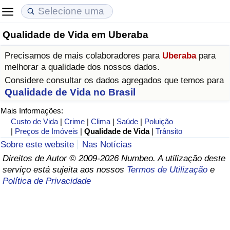
Qualidade de Vida em Uberaba
Custo de Vida
Preços de Imóveis
Qualidade de Vida
Precisamos de mais colaboradores para
Uberaba
para
Indicador de Custo de Vida (Atual)
Indicador de Preços de Imóveis (Atual)
Indicador de Qualidade de Vida
melhorar a qualidade dos nossos dados.
Considere consultar os dados agregados que temos para
Indicador de Custo de Vida
Indicador de Preços de Imóveis
Indicador de Qualidade de Vida (Atual)
Qualidade de Vida no Brasil
Mais Informações:
Indicador de Custo de Vida Por País
Indicador de Preços de Imóveis por País
Índice de qualidade de vida por país
Custo de Vida
|
Crime
|
Clima
|
Saúde
|
Poluição
|
Preços de Imóveis
|
Qualidade de Vida
|
Trânsito
em Aqaba
Crime
Sobre este website
Nas Notícias
Direitos de Autor © 2009-2026 Numbeo. A utilização deste
serviço está sujeita aos nossos
Termos de Utilização
e
Taxa do Indicador de Crime (Atual)
Política de Privacidade
Indicador de Crime
Índice de criminalidade por país