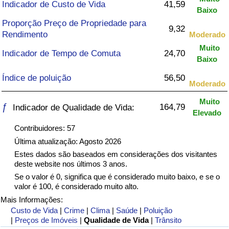
Indicador de Custo de Vida
41,59
Baixo
Saúde
Proporção Preço de Propriedade para
9,32
Rendimento
Moderado
Indicador de Saúde (Atual)
Muito
Indicador de Tempo de Comuta
24,70
Baixo
Indicador de Saúde
Índice de poluição
56,50
Moderado
Indicador de Saúde por País
Muito
ƒ
164,79
Indicador de Qualidade de Vida:
Elevado
Poluição
Contribuidores: 57
Última atualização: Agosto 2026
Indicador de Poluição (Atual)
Estes dados são baseados em considerações dos visitantes
deste website nos últimos 3 anos.
Índice de poluição
Se o valor é 0, significa que é considerado muito baixo, e se o
valor é 100, é considerado muito alto.
Mais Informações:
Indicador de Poluição por País
Custo de Vida
|
Crime
|
Clima
|
Saúde
|
Poluição
|
Preços de Imóveis
|
Qualidade de Vida
|
Trânsito
Trânsito