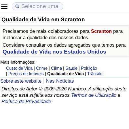
Qualidade de Vida em Scranton
Custo de Vida
Preços de Imóveis
Qualidade de Vida
Precisamos de mais colaboradores para
Scranton
para
Indicador de Custo de Vida (Atual)
Indicador de Preços de Imóveis (Atual)
Indicador de Qualidade de Vida
melhorar a qualidade dos nossos dados.
Considere consultar os dados agregados que temos para
Indicador de Custo de Vida
Indicador de Preços de Imóveis
Indicador de Qualidade de Vida (Atual)
Qualidade de Vida nos Estados Unidos
Mais Informações:
Indicador de Custo de Vida Por País
Indicador de Preços de Imóveis por País
Índice de qualidade de vida por país
Custo de Vida
|
Crime
|
Clima
|
Saúde
|
Poluição
|
Preços de Imóveis
|
Qualidade de Vida
|
Trânsito
em Aqaba
Crime
Sobre este website
Nas Notícias
Direitos de Autor © 2009-2026 Numbeo. A utilização deste
serviço está sujeita aos nossos
Termos de Utilização
e
Taxa do Indicador de Crime (Atual)
Política de Privacidade
Indicador de Crime
Índice de criminalidade por país