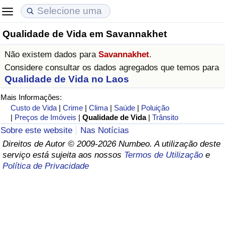
Qualidade de Vida em Savannakhet
Custo de Vida
Preços de Imóveis
Qualidade de Vida
Não existem dados para
Savannakhet
.
Indicador de Custo de Vida (Atual)
Indicador de Preços de Imóveis (Atual)
Indicador de Qualidade de Vida
Considere consultar os dados agregados que temos para
Qualidade de Vida no Laos
Indicador de Custo de Vida
Indicador de Preços de Imóveis
Indicador de Qualidade de Vida (Atual)
Mais Informações:
Custo de Vida
|
Crime
|
Clima
|
Saúde
|
Poluição
Indicador de Custo de Vida Por País
Indicador de Preços de Imóveis por País
Índice de qualidade de vida por país
|
Preços de Imóveis
|
Qualidade de Vida
|
Trânsito
Sobre este website
Nas Notícias
em Aqaba
Crime
Direitos de Autor © 2009-2026 Numbeo. A utilização deste
serviço está sujeita aos nossos
Termos de Utilização
e
Política de Privacidade
Taxa do Indicador de Crime (Atual)
Indicador de Crime
Índice de criminalidade por país