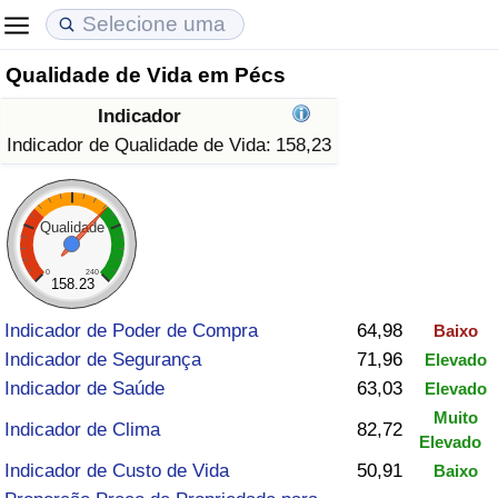
Qualidade de Vida em Pécs
Custo de Vida
Preços de Imóveis
Qualidade de Vida
Indicador
Indicador de Custo de Vida (Atual)
Indicador de Preços de Imóveis (Atual)
Indicador de Qualidade de Vida
Indicador de Qualidade de Vida:
158,23
Indicador de Custo de Vida
Indicador de Preços de Imóveis
Indicador de Qualidade de Vida (Atual)
Qualidade
Indicador de Custo de Vida Por País
Indicador de Preços de Imóveis por País
Índice de qualidade de vida por país
0
240
158.23
em Aqaba
Crime
Indicador de Poder de Compra
64,98
Baixo
Indicador de Segurança
71,96
Elevado
Taxa do Indicador de Crime (Atual)
Indicador de Saúde
63,03
Elevado
Muito
Indicador de Crime
Indicador de Clima
82,72
Elevado
Indicador de Custo de Vida
50,91
Baixo
Índice de criminalidade por país