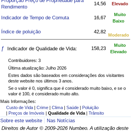
Proporção Preço de Propriedade para
14,56
Elevado
Rendimento
Saúde
Muito
Indicador de Tempo de Comuta
16,67
Baixo
Indicador de Saúde (Atual)
Índice de poluição
42,82
Moderado
Indicador de Saúde
Muito
ƒ
158,23
Indicador de Qualidade de Vida:
Elevado
Indicador de Saúde por País
Contribuidores: 3
Última atualização: Julho 2026
Poluição
Estes dados são baseados em considerações dos visitantes
deste website nos últimos 3 anos.
Indicador de Poluição (Atual)
Se o valor é 0, significa que é considerado muito baixo, e se o
valor é 100, é considerado muito alto.
Índice de poluição
Mais Informações:
Custo de Vida
|
Crime
|
Clima
|
Saúde
|
Poluição
|
Preços de Imóveis
|
Qualidade de Vida
|
Trânsito
Indicador de Poluição por País
Sobre este website
Nas Notícias
Direitos de Autor © 2009-2026 Numbeo. A utilização deste
Trânsito