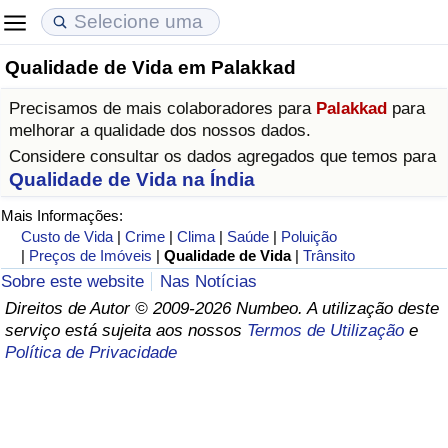
Qualidade de Vida em Palakkad
Custo de Vida
Preços de Imóveis
Qualidade de Vida
Precisamos de mais colaboradores para
Palakkad
para
Indicador de Custo de Vida (Atual)
Indicador de Preços de Imóveis (Atual)
Indicador de Qualidade de Vida
melhorar a qualidade dos nossos dados.
Considere consultar os dados agregados que temos para
Indicador de Custo de Vida
Indicador de Preços de Imóveis
Indicador de Qualidade de Vida (Atual)
Qualidade de Vida na Índia
Mais Informações:
Indicador de Custo de Vida Por País
Indicador de Preços de Imóveis por País
Índice de qualidade de vida por país
Custo de Vida
|
Crime
|
Clima
|
Saúde
|
Poluição
|
Preços de Imóveis
|
Qualidade de Vida
|
Trânsito
em Aqaba
Crime
Sobre este website
Nas Notícias
Direitos de Autor © 2009-2026 Numbeo. A utilização deste
serviço está sujeita aos nossos
Termos de Utilização
e
Taxa do Indicador de Crime (Atual)
Política de Privacidade
Indicador de Crime
Índice de criminalidade por país