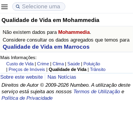
Qualidade de Vida em Mohammedia
Custo de Vida
Preços de Imóveis
Qualidade de Vida
Não existem dados para
Mohammedia
.
Indicador de Custo de Vida (Atual)
Indicador de Preços de Imóveis (Atual)
Indicador de Qualidade de Vida
Considere consultar os dados agregados que temos para
Qualidade de Vida em Marrocos
Indicador de Custo de Vida
Indicador de Preços de Imóveis
Indicador de Qualidade de Vida (Atual)
Mais Informações:
Custo de Vida
|
Crime
|
Clima
|
Saúde
|
Poluição
Indicador de Custo de Vida Por País
Indicador de Preços de Imóveis por País
Índice de qualidade de vida por país
|
Preços de Imóveis
|
Qualidade de Vida
|
Trânsito
Sobre este website
Nas Notícias
em Aqaba
Crime
Direitos de Autor © 2009-2026 Numbeo. A utilização deste
serviço está sujeita aos nossos
Termos de Utilização
e
Política de Privacidade
Taxa do Indicador de Crime (Atual)
Indicador de Crime
Índice de criminalidade por país