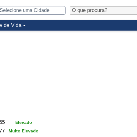
e de Vida
55
Elevado
77
Muito Elevado