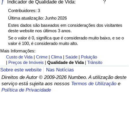
ƒ
?
Indicador de Qualidade de Vida:
Saúde
Contribuidores: 3
Última atualização: Junho 2026
Indicador de Saúde (Atual)
Estes dados são baseados em considerações dos visitantes
deste website nos últimos 3 anos.
Se o valor é 0, significa que é considerado muito baixo, e se o
Indicador de Saúde
valor é 100, é considerado muito alto.
Mais Informações:
Indicador de Saúde por País
Custo de Vida
|
Crime
|
Clima
|
Saúde
|
Poluição
|
Preços de Imóveis
|
Qualidade de Vida
|
Trânsito
Poluição
Sobre este website
Nas Notícias
Direitos de Autor © 2009-2026 Numbeo. A utilização deste
Indicador de Poluição (Atual)
serviço está sujeita aos nossos
Termos de Utilização
e
Política de Privacidade
Índice de poluição
Indicador de Poluição por País
Trânsito