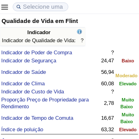
Qualidade de Vida em Flint
Custo de Vida
Preços de Imóveis
Qualidade de Vida
Indicador
Indicador de Custo de Vida (Atual)
Indicador de Preços de Imóveis (Atual)
Indicador de Qualidade de Vida
Indicador de Qualidade de Vida:
?
Indicador de Poder de Compra
?
Indicador de Custo de Vida
Indicador de Preços de Imóveis
Indicador de Qualidade de Vida (Atual)
Indicador de Segurança
24,47
Baixo
Indicador de Custo de Vida Por País
Indicador de Preços de Imóveis por País
Índice de qualidade de vida por país
Indicador de Saúde
56,94
Moderado
Indicador de Clima
60,08
Elevado
em Aqaba
Crime
Indicador de Custo de Vida
?
Proporção Preço de Propriedade para
Muito
Taxa do Indicador de Crime (Atual)
2,78
Rendimento
Baixo
Muito
Indicador de Tempo de Comuta
16,67
Indicador de Crime
Baixo
Índice de poluição
63,32
Elevado
Índice de criminalidade por país