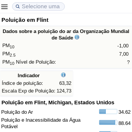
Poluição em Flint
Custo de Vida
Preços de Imóveis
Qualidade de Vida
Dados sobre a poluição do ar da Organização Mundial
Indicador de Custo de Vida (Atual)
Indicador de Preços de Imóveis (Atual)
Indicador de Qualidade de Vida
de Saúde
PM
-1,00
10
Indicador de Custo de Vida
Indicador de Preços de Imóveis
Indicador de Qualidade de Vida (Atual)
PM
7,00
2.5
PM
Nível de Poluição:
?
10
Indicador de Custo de Vida Por País
Indicador de Preços de Imóveis por País
Índice de qualidade de vida por país
Indicador
em Aqaba
Crime
Índice de poluição:
63,32
Escala Exp de Poluição:
124,73
Taxa do Indicador de Crime (Atual)
Poluição em Flint, Michigan, Estados Unidos
Poluição do Ar
34.62
Indicador de Crime
Poluição e Inacessibilidade da Água
88.64
Potável
Índice de criminalidade por país