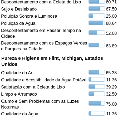
Descontentamento com a Coleta do Lixo
60.71
Sujo e Desleixado
67.50
Saúde
Poluição Sonora e Luminosa
25.00
Indicador de Saúde (Atual)
Poluição da Água
88.64
Descontentamento em Passar Tempo na
52.08
Cidade
Indicador de Saúde
Descontentamento com os Espaços Verdes
63.89
e Parques na Cidade
Indicador de Saúde por País
Pureza e Higiene em Flint, Michigan, Estados
Poluição
Unidos
Qualidade do Ar
65.38
Indicador de Poluição (Atual)
Qualidade e Acessibilidade da Água Potável
11.36
Satisfação com a Coleta do Lixo
39.29
Índice de poluição
Limpo e Arrumado
32.50
Calmo e Sem Problemas com as Luzes
Indicador de Poluição por País
75.00
Noturnas
Qualidade da Água
11.36
Trânsito