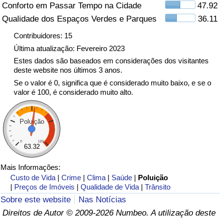
Conforto em Passar Tempo na Cidade
47.92
Qualidade dos Espaços Verdes e Parques
36.11
Indicador de Trânsito
Contribuidores: 15
Indicador de Trânsito (Atual)
Última atualização: Fevereiro 2023
Estes dados são baseados em considerações dos visitantes
deste website nos últimos 3 anos.
Indicador de Trânsito por País
Se o valor é 0, significa que é considerado muito baixo, e se o
valor é 100, é considerado muito alto.
Poluição
0
120
63.32
Mais Informações:
Custo de Vida
|
Crime
|
Clima
|
Saúde
|
Poluição
|
Preços de Imóveis
|
Qualidade de Vida
|
Trânsito
Sobre este website
Nas Notícias
Direitos de Autor © 2009-2026 Numbeo. A utilização deste