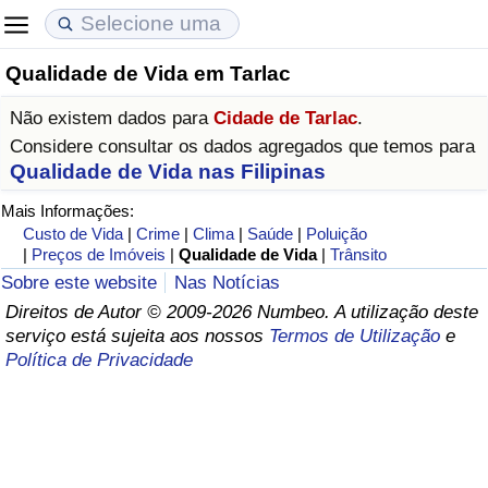
Qualidade de Vida em Tarlac
Custo de Vida
Preços de Imóveis
Qualidade de Vida
Não existem dados para
Cidade de Tarlac
.
Indicador de Custo de Vida (Atual)
Indicador de Preços de Imóveis (Atual)
Indicador de Qualidade de Vida
Considere consultar os dados agregados que temos para
Qualidade de Vida nas Filipinas
Indicador de Custo de Vida
Indicador de Preços de Imóveis
Indicador de Qualidade de Vida (Atual)
Mais Informações:
Custo de Vida
|
Crime
|
Clima
|
Saúde
|
Poluição
Indicador de Custo de Vida Por País
Indicador de Preços de Imóveis por País
Índice de qualidade de vida por país
|
Preços de Imóveis
|
Qualidade de Vida
|
Trânsito
Sobre este website
Nas Notícias
em Aqaba
Crime
Direitos de Autor © 2009-2026 Numbeo. A utilização deste
serviço está sujeita aos nossos
Termos de Utilização
e
Política de Privacidade
Taxa do Indicador de Crime (Atual)
Indicador de Crime
Índice de criminalidade por país