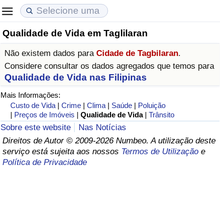
Qualidade de Vida em Taglilaran
Custo de Vida
Preços de Imóveis
Qualidade de Vida
Não existem dados para
Cidade de Tagbilaran
.
Indicador de Custo de Vida (Atual)
Indicador de Preços de Imóveis (Atual)
Indicador de Qualidade de Vida
Considere consultar os dados agregados que temos para
Qualidade de Vida nas Filipinas
Indicador de Custo de Vida
Indicador de Preços de Imóveis
Indicador de Qualidade de Vida (Atual)
Mais Informações:
Custo de Vida
|
Crime
|
Clima
|
Saúde
|
Poluição
Indicador de Custo de Vida Por País
Indicador de Preços de Imóveis por País
Índice de qualidade de vida por país
|
Preços de Imóveis
|
Qualidade de Vida
|
Trânsito
Sobre este website
Nas Notícias
em Aqaba
Crime
Direitos de Autor © 2009-2026 Numbeo. A utilização deste
serviço está sujeita aos nossos
Termos de Utilização
e
Política de Privacidade
Taxa do Indicador de Crime (Atual)
Indicador de Crime
Índice de criminalidade por país