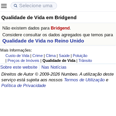
Qualidade de Vida em Bridgend
Custo de Vida
Preços de Imóveis
Qualidade de Vida
Não existem dados para
Bridgend
.
Indicador de Custo de Vida (Atual)
Indicador de Preços de Imóveis (Atual)
Indicador de Qualidade de Vida
Considere consultar os dados agregados que temos para
Qualidade de Vida no Reino Unido
Indicador de Custo de Vida
Indicador de Preços de Imóveis
Indicador de Qualidade de Vida (Atual)
Mais Informações:
Custo de Vida
|
Crime
|
Clima
|
Saúde
|
Poluição
Indicador de Custo de Vida Por País
Indicador de Preços de Imóveis por País
Índice de qualidade de vida por país
|
Preços de Imóveis
|
Qualidade de Vida
|
Trânsito
Sobre este website
Nas Notícias
em Aqaba
Crime
Direitos de Autor © 2009-2026 Numbeo. A utilização deste
serviço está sujeita aos nossos
Termos de Utilização
e
Política de Privacidade
Taxa do Indicador de Crime (Atual)
Indicador de Crime
Índice de criminalidade por país