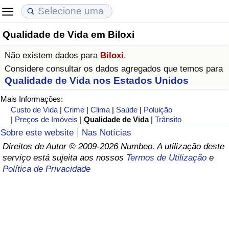
Qualidade de Vida em Biloxi
Custo de Vida
Preços de Imóveis
Qualidade de Vida
Não existem dados para
Biloxi
.
Indicador de Custo de Vida (Atual)
Indicador de Preços de Imóveis (Atual)
Indicador de Qualidade de Vida
Considere consultar os dados agregados que temos para
Qualidade de Vida nos Estados Unidos
Indicador de Custo de Vida
Indicador de Preços de Imóveis
Indicador de Qualidade de Vida (Atual)
Mais Informações:
Custo de Vida
|
Crime
|
Clima
|
Saúde
|
Poluição
Indicador de Custo de Vida Por País
Indicador de Preços de Imóveis por País
Índice de qualidade de vida por país
|
Preços de Imóveis
|
Qualidade de Vida
|
Trânsito
Sobre este website
Nas Notícias
em Aqaba
Crime
Direitos de Autor © 2009-2026 Numbeo. A utilização deste
serviço está sujeita aos nossos
Termos de Utilização
e
Política de Privacidade
Taxa do Indicador de Crime (Atual)
Indicador de Crime
Índice de criminalidade por país