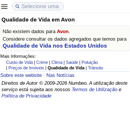
Qualidade de Vida em Avon
Custo de Vida
Preços de Imóveis
Qualidade de Vida
Não existem dados para
Avon
.
Indicador de Custo de Vida (Atual)
Indicador de Preços de Imóveis (Atual)
Indicador de Qualidade de Vida
Considere consultar os dados agregados que temos para
Qualidade de Vida nos Estados Unidos
Indicador de Custo de Vida
Indicador de Preços de Imóveis
Indicador de Qualidade de Vida (Atual)
Mais Informações:
Custo de Vida
|
Crime
|
Clima
|
Saúde
|
Poluição
Indicador de Custo de Vida Por País
Indicador de Preços de Imóveis por País
Índice de qualidade de vida por país
|
Preços de Imóveis
|
Qualidade de Vida
|
Trânsito
Sobre este website
Nas Notícias
em Aqaba
Crime
Direitos de Autor © 2009-2026 Numbeo. A utilização deste
serviço está sujeita aos nossos
Termos de Utilização
e
Política de Privacidade
Taxa do Indicador de Crime (Atual)
Indicador de Crime
Índice de criminalidade por país