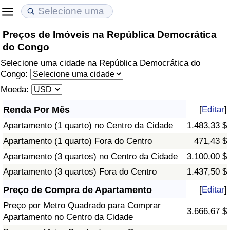
Preços de Imóveis na República Democrática
Custo de Vida
Preços de Imóveis
Qualidade de Vida
do Congo
Selecione uma cidade na República Democrática do
Indicador de Custo de Vida (Atual)
Indicador de Preços de Imóveis (Atual)
Indicador de Qualidade de Vida
Congo:
Moeda:
Indicador de Custo de Vida
Indicador de Preços de Imóveis
Indicador de Qualidade de Vida (Atual)
Renda Por Mês
[
Editar
]
Indicador de Custo de Vida Por País
Indicador de Preços de Imóveis por País
Índice de qualidade de vida por país
Apartamento (1 quarto) no Centro da Cidade
1.483,33 $
Apartamento (1 quarto) Fora do Centro
471,43 $
em Aqaba
Crime
Apartamento (3 quartos) no Centro da Cidade
3.100,00 $
Taxa do Indicador de Crime (Atual)
Apartamento (3 quartos) Fora do Centro
1.437,50 $
Preço de Compra de Apartamento
[
Editar
]
Indicador de Crime
Preço por Metro Quadrado para Comprar
3.666,67 $
Apartamento no Centro da Cidade
Índice de criminalidade por país