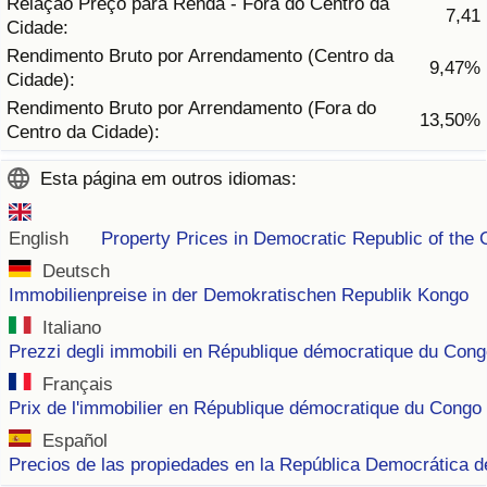
Relação Preço para Renda - Fora do Centro da
7,41
Cidade:
Indicador de Trânsito
Rendimento Bruto por Arrendamento (Centro da
9,47%
Cidade):
Indicador de Trânsito (Atual)
Rendimento Bruto por Arrendamento (Fora do
13,50%
Centro da Cidade):
Indicador de Trânsito por País
Esta página em outros idiomas:
English
Property Prices in Democratic Republic of the
Deutsch
Immobilienpreise in der Demokratischen Republik Kongo
Italiano
Prezzi degli immobili en République démocratique du Con
Français
Prix de l'immobilier en République démocratique du Congo
Español
Precios de las propiedades en la República Democrática 