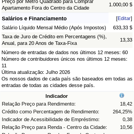
Preço por Metro Quadrado para Comprar
1.000,00 $
Apartamento Fora do Centro da Cidade
Saúde
Salários e Financiamento
[
Editar
]
Indicador de Saúde (Atual)
Salário Líquido Mensal Médio (Após Impostos)
633,33 $
Taxa de Juro de Crédito em Percentagens (%),
13,33
Indicador de Saúde
Anual, para 20 Anos de Taxa-Fixa
Número de entradas de dados nos últimos 12 meses: 60
Indicador de Saúde por País
Número de contribuidores únicos nos últimos 12 meses:
11
Poluição
Última atualização: Julho 2026
Os nossos dados de cada país são baseados em todas as
entradas de todas as cidades desse país.
Indicador de Poluição (Atual)
Indicador
Índice de poluição
Relação Preço para Rendimento:
18,42
Crédito como Percentagem de Rendimento:
264,25%
Indicador de Poluição por País
Indicador de Acessibilidade de Empréstimo:
0,38
Relação Preço para Renda - Centro da Cidade:
10,56
Trânsito