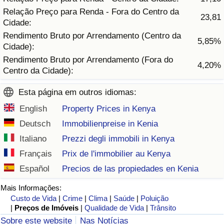
Relação Preço para Renda - Fora do Centro da
23,81
Cidade:
Indicador de Trânsito
Rendimento Bruto por Arrendamento (Centro da
5,85%
Cidade):
Indicador de Trânsito (Atual)
Rendimento Bruto por Arrendamento (Fora do
4,20%
Centro da Cidade):
Indicador de Trânsito por País
Esta página em outros idiomas:
English
Property Prices in Kenya
Deutsch
Immobilienpreise in Kenia
Italiano
Prezzi degli immobili in Kenya
Français
Prix de l'immobilier au Kenya
Español
Precios de las propiedades en Kenia
Mais Informações:
Custo de Vida
|
Crime
|
Clima
|
Saúde
|
Poluição
|
Preços de Imóveis
|
Qualidade de Vida
|
Trânsito
Sobre este website
Nas Notícias