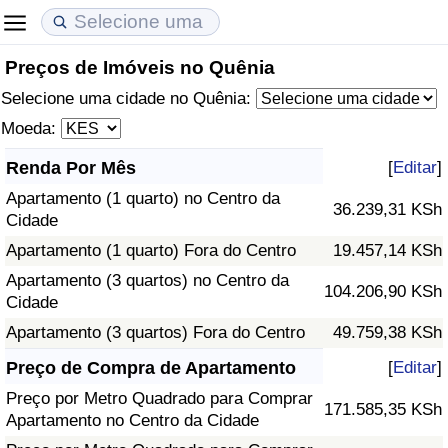
Preços de Imóveis no Quênia
Custo de Vida
Preços de Imóveis
Qualidade de Vida
Selecione uma cidade no Quênia:
Indicador de Custo de Vida (Atual)
Indicador de Preços de Imóveis (Atual)
Indicador de Qualidade de Vida
Moeda:
Renda Por Mês
[
Editar
]
Indicador de Custo de Vida
Indicador de Preços de Imóveis
Indicador de Qualidade de Vida (Atual)
Apartamento (1 quarto) no Centro da
36.239,31 KSh
Cidade
Indicador de Custo de Vida Por País
Indicador de Preços de Imóveis por País
Índice de qualidade de vida por país
Apartamento (1 quarto) Fora do Centro
19.457,14 KSh
em Aqaba
Crime
Apartamento (3 quartos) no Centro da
104.206,90 KSh
Cidade
Taxa do Indicador de Crime (Atual)
Apartamento (3 quartos) Fora do Centro
49.759,38 KSh
Preço de Compra de Apartamento
[
Editar
]
Indicador de Crime
Preço por Metro Quadrado para Comprar
171.585,35 KSh
Apartamento no Centro da Cidade
Índice de criminalidade por país