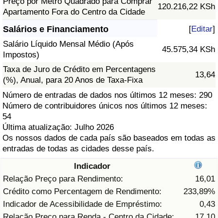
Preço por Metro Quadrado para Comprar
120.216,22 KSh
Apartamento Fora do Centro da Cidade
Saúde
Salários e Financiamento
[
Editar
]
Indicador de Saúde (Atual)
Salário Líquido Mensal Médio (Após
45.575,34 KSh
Impostos)
Indicador de Saúde
Taxa de Juro de Crédito em Percentagens
13,64
(%), Anual, para 20 Anos de Taxa-Fixa
Indicador de Saúde por País
Número de entradas de dados nos últimos 12 meses: 290
Número de contribuidores únicos nos últimos 12 meses:
54
Poluição
Última atualização: Julho 2026
Os nossos dados de cada país são baseados em todas as
Indicador de Poluição (Atual)
entradas de todas as cidades desse país.
Indicador
Índice de poluição
Relação Preço para Rendimento:
16,01
Indicador de Poluição por País
Crédito como Percentagem de Rendimento:
233,89%
Indicador de Acessibilidade de Empréstimo:
0,43
Trânsito
Relação Preço para Renda - Centro da Cidade:
17,10