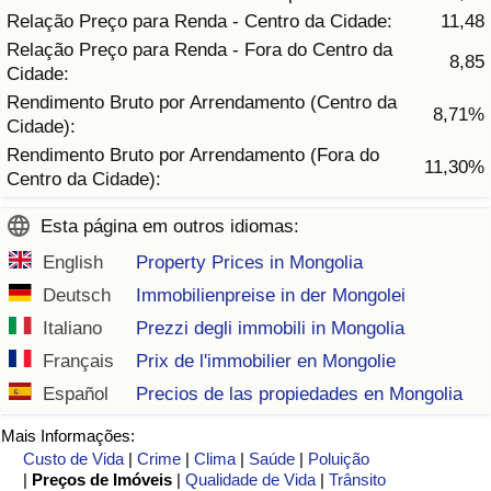
Relação Preço para Renda - Centro da Cidade:
11,48
Relação Preço para Renda - Fora do Centro da
Indicador de Trânsito
8,85
Cidade:
Rendimento Bruto por Arrendamento (Centro da
Indicador de Trânsito (Atual)
8,71%
Cidade):
Rendimento Bruto por Arrendamento (Fora do
Indicador de Trânsito por País
11,30%
Centro da Cidade):
Esta página em outros idiomas:
English
Property Prices in Mongolia
Deutsch
Immobilienpreise in der Mongolei
Italiano
Prezzi degli immobili in Mongolia
Français
Prix de l'immobilier en Mongolie
Español
Precios de las propiedades en Mongolia
Mais Informações:
Custo de Vida
|
Crime
|
Clima
|
Saúde
|
Poluição
|
Preços de Imóveis
|
Qualidade de Vida
|
Trânsito