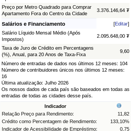
Preço por Metro Quadrado para Comprar
Saúde
3.376.146,64 ₮
Apartamento Fora do Centro da Cidade
Salários e Financiamento
[
Editar
]
Indicador de Saúde (Atual)
Salário Líquido Mensal Médio (Após
2.095.648,00 ₮
Impostos)
Indicador de Saúde
Taxa de Juro de Crédito em Percentagens
9,60
(%), Anual, para 20 Anos de Taxa-Fixa
Indicador de Saúde por País
Número de entradas de dados nos últimos 12 meses: 104
Número de contribuidores únicos nos últimos 12 meses:
Poluição
16
Última atualização: Julho 2026
Indicador de Poluição (Atual)
Os nossos dados de cada país são baseados em todas as
entradas de todas as cidades desse país.
Índice de poluição
Indicador
Relação Preço para Rendimento:
11,82
Indicador de Poluição por País
Crédito como Percentagem de Rendimento:
133,10%
Indicador de Acessibilidade de Empréstimo:
0,75
Trânsito