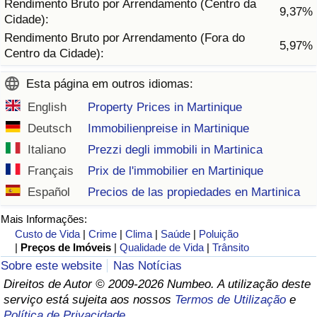
Rendimento Bruto por Arrendamento (Centro da
9,37%
Cidade):
Indicador de Trânsito
Rendimento Bruto por Arrendamento (Fora do
5,97%
Centro da Cidade):
Indicador de Trânsito (Atual)
Esta página em outros idiomas:
Indicador de Trânsito por País
English
Property Prices in Martinique
Deutsch
Immobilienpreise in Martinique
Italiano
Prezzi degli immobili in Martinica
Français
Prix de l'immobilier en Martinique
Español
Precios de las propiedades en Martinica
Mais Informações:
Custo de Vida
|
Crime
|
Clima
|
Saúde
|
Poluição
|
Preços de Imóveis
|
Qualidade de Vida
|
Trânsito
Sobre este website
Nas Notícias
Direitos de Autor © 2009-2026 Numbeo. A utilização deste
serviço está sujeita aos nossos
Termos de Utilização
e
Política de Privacidade