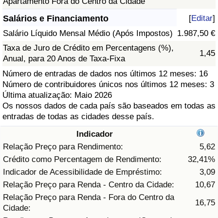
Apartamento Fora do Centro da Cidade
Saúde
Salários e Financiamento
[
Editar
]
Salário Líquido Mensal Médio (Após Impostos)
1.987,50 €
Indicador de Saúde (Atual)
Taxa de Juro de Crédito em Percentagens (%),
1,45
Anual, para 20 Anos de Taxa-Fixa
Indicador de Saúde
Número de entradas de dados nos últimos 12 meses: 16
Número de contribuidores únicos nos últimos 12 meses: 3
Indicador de Saúde por País
Última atualização: Maio 2026
Os nossos dados de cada país são baseados em todas as
entradas de todas as cidades desse país.
Poluição
Indicador
Indicador de Poluição (Atual)
Relação Preço para Rendimento:
5,62
Crédito como Percentagem de Rendimento:
32,41%
Índice de poluição
Indicador de Acessibilidade de Empréstimo:
3,09
Relação Preço para Renda - Centro da Cidade:
10,67
Indicador de Poluição por País
Relação Preço para Renda - Fora do Centro da
16,75
Cidade:
Trânsito