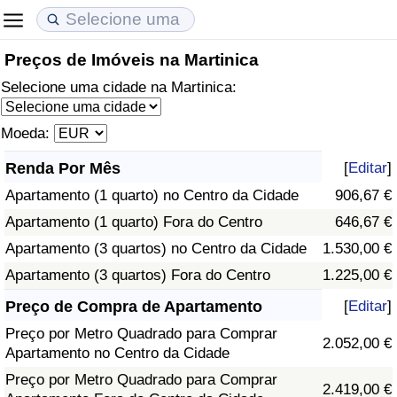
Preços de Imóveis na Martinica
Custo de Vida
Preços de Imóveis
Qualidade de Vida
Selecione uma cidade na Martinica:
Indicador de Custo de Vida (Atual)
Indicador de Preços de Imóveis (Atual)
Indicador de Qualidade de Vida
Moeda:
Indicador de Custo de Vida
Indicador de Preços de Imóveis
Indicador de Qualidade de Vida (Atual)
Renda Por Mês
[
Editar
]
Apartamento (1 quarto) no Centro da Cidade
906,67 €
Indicador de Custo de Vida Por País
Indicador de Preços de Imóveis por País
Índice de qualidade de vida por país
Apartamento (1 quarto) Fora do Centro
646,67 €
em Aqaba
Crime
Apartamento (3 quartos) no Centro da Cidade
1.530,00 €
Apartamento (3 quartos) Fora do Centro
1.225,00 €
Taxa do Indicador de Crime (Atual)
Preço de Compra de Apartamento
[
Editar
]
Preço por Metro Quadrado para Comprar
Indicador de Crime
2.052,00 €
Apartamento no Centro da Cidade
Preço por Metro Quadrado para Comprar
Índice de criminalidade por país
2.419,00 €