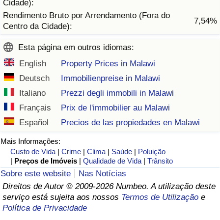
Cidade):
Rendimento Bruto por Arrendamento (Fora do
7,54%
Indicador de Trânsito
Centro da Cidade):
Esta página em outros idiomas:
Indicador de Trânsito (Atual)
English
Property Prices in Malawi
Indicador de Trânsito por País
Deutsch
Immobilienpreise in Malawi
Italiano
Prezzi degli immobili in Malawi
Français
Prix de l'immobilier au Malawi
Español
Precios de las propiedades en Malawi
Mais Informações:
Custo de Vida
|
Crime
|
Clima
|
Saúde
|
Poluição
|
Preços de Imóveis
|
Qualidade de Vida
|
Trânsito
Sobre este website
Nas Notícias
Direitos de Autor © 2009-2026 Numbeo. A utilização deste
serviço está sujeita aos nossos
Termos de Utilização
e
Política de Privacidade