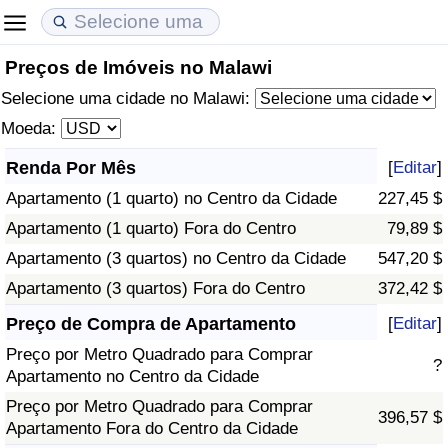
Preços de Imóveis no Malawi
Custo de Vida
Preços de Imóveis
Qualidade de Vida
Selecione uma cidade no Malawi:
Indicador de Custo de Vida (Atual)
Indicador de Preços de Imóveis (Atual)
Indicador de Qualidade de Vida
Moeda:
Renda Por Mês
[
Editar
]
Indicador de Custo de Vida
Indicador de Preços de Imóveis
Indicador de Qualidade de Vida (Atual)
Apartamento (1 quarto) no Centro da Cidade
227,45 $
Indicador de Custo de Vida Por País
Indicador de Preços de Imóveis por País
Índice de qualidade de vida por país
Apartamento (1 quarto) Fora do Centro
79,89 $
Apartamento (3 quartos) no Centro da Cidade
547,20 $
em Aqaba
Crime
Apartamento (3 quartos) Fora do Centro
372,42 $
Preço de Compra de Apartamento
[
Editar
]
Taxa do Indicador de Crime (Atual)
Preço por Metro Quadrado para Comprar
?
Apartamento no Centro da Cidade
Indicador de Crime
Preço por Metro Quadrado para Comprar
396,57 $
Apartamento Fora do Centro da Cidade
Índice de criminalidade por país