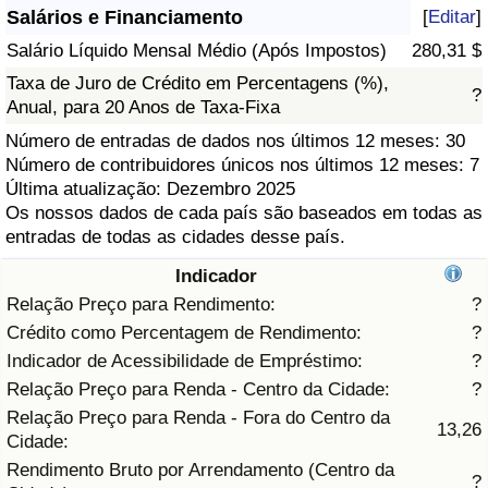
Salários e Financiamento
[
Editar
]
Saúde
Salário Líquido Mensal Médio (Após Impostos)
280,31 $
Taxa de Juro de Crédito em Percentagens (%),
Indicador de Saúde (Atual)
?
Anual, para 20 Anos de Taxa-Fixa
Número de entradas de dados nos últimos 12 meses: 30
Indicador de Saúde
Número de contribuidores únicos nos últimos 12 meses: 7
Última atualização: Dezembro 2025
Indicador de Saúde por País
Os nossos dados de cada país são baseados em todas as
entradas de todas as cidades desse país.
Poluição
Indicador
Relação Preço para Rendimento:
?
Indicador de Poluição (Atual)
Crédito como Percentagem de Rendimento:
?
Indicador de Acessibilidade de Empréstimo:
?
Índice de poluição
Relação Preço para Renda - Centro da Cidade:
?
Relação Preço para Renda - Fora do Centro da
Indicador de Poluição por País
13,26
Cidade:
Rendimento Bruto por Arrendamento (Centro da
?
Trânsito