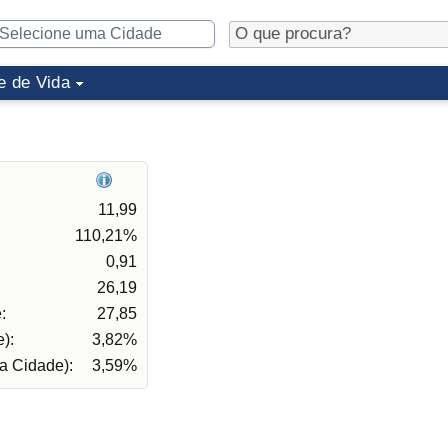
e de Vida
11,99
110,21%
0,91
26,19
:
27,85
):
3,82%
a Cidade):
3,59%