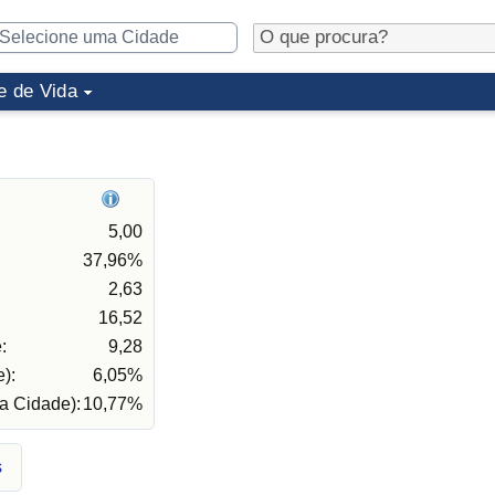
e de Vida
5,00
37,96%
2,63
16,52
:
9,28
):
6,05%
a Cidade):
10,77%
s