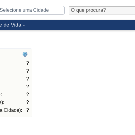
e de Vida
?
?
?
?
:
?
):
?
a Cidade):
?